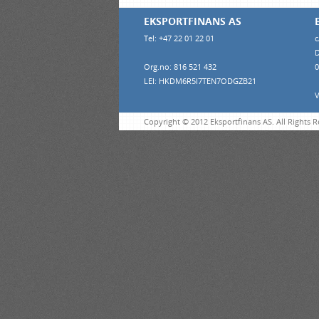
EKSPORTFINANS AS
Tel: +47 22 01 22 01
c
D
Org.no: 816 521 432
0
LEI: HKDM6R5I7TEN7ODGZB21
V
Copyright © 2012 Eksportfinans AS. All Rights 