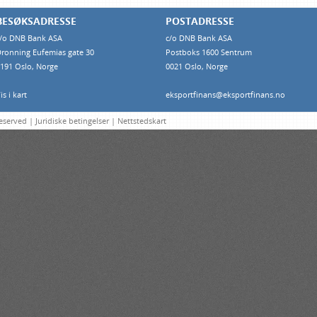
BESØKSADRESSE
POSTADRESSE
/o DNB Bank ASA
c/o DNB Bank ASA
ronning Eufemias gate 30
Postboks 1600 Sentrum
191 Oslo, Norge
0021 Oslo, Norge
is i kart
eksportfinans@eksportfinans.no
Reserved |
Juridiske betingelser
|
Nettstedskart