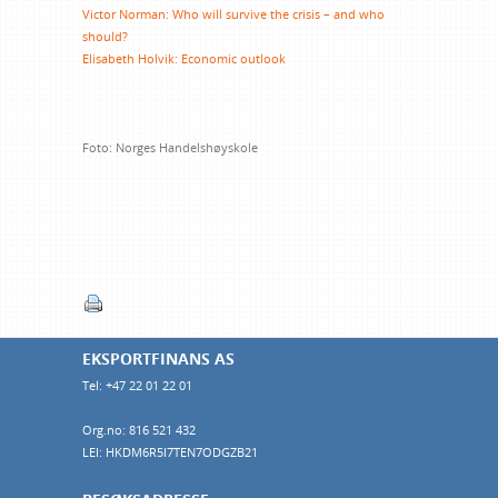
Victor Norman: Who will survive the crisis – and who
should?
Elisabeth Holvik: Economic outlook
Foto: Norges Handelshøyskole
EKSPORTFINANS AS
Tel: +47 22 01 22 01
Org.no: 816 521 432
LEI: HKDM6R5I7TEN7ODGZB21