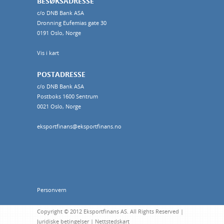
BESØKSADRESSE
c/o DNB Bank ASA
Dronning Eufemias gate 30
0191 Oslo, Norge
Vis i kart
POSTADRESSE
c/o DNB Bank ASA
Postboks 1600 Sentrum
0021 Oslo, Norge
eksportfinans@eksportfinans.no
Personvern
Copyright © 2012 Eksportfinans AS. All Rights Reserved |
Juridiske betingelser
|
Nettstedskart