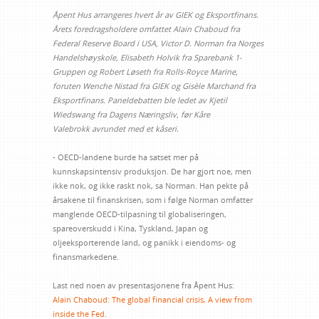
Åpent Hus arrangeres hvert år av GIEK og Eksportfinans.
Årets foredragsholdere omfattet Alain Chaboud fra
Federal Reserve Board i USA, Victor D. Norman fra Norges
Handelshøyskole, Elisabeth Holvik fra Sparebank 1-
Gruppen og Robert Løseth fra Rolls-Royce Marine,
foruten Wenche Nistad fra GIEK og Gisèle Marchand fra
Eksportfinans. Paneldebatten ble ledet av Kjetil
Wiedswang fra Dagens Næringsliv, før Kåre
Valebrokk avrundet med et kåseri.
- OECD-landene burde ha satset mer på
kunnskapsintensiv produksjon. De har gjort noe, men
ikke nok, og ikke raskt nok, sa Norman. Han pekte på
årsakene til finanskrisen, som i følge Norman omfatter
manglende OECD-tilpasning til globaliseringen,
spareoverskudd i Kina, Tyskland, Japan og
oljeeksporterende land, og panikk i eiendoms- og
finansmarkedene.
Last ned noen av presentasjonene fra Åpent Hus:
Alain Chaboud: The global financial crisis, A view from
inside the Fed.