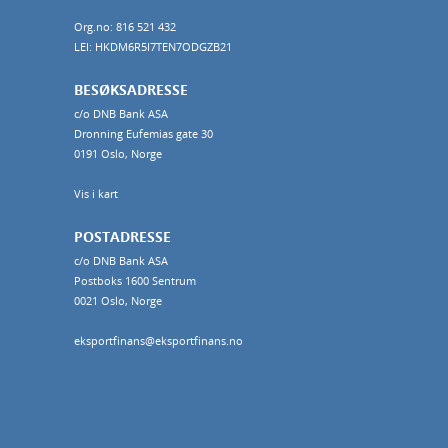
Org.no: 816 521 432
LEI: HKDM6R5I7TEN7ODGZB21
BESØKSADRESSE
c/o DNB Bank ASA
Dronning Eufemias gate 30
0191 Oslo, Norge
Vis i kart
POSTADRESSE
c/o DNB Bank ASA
Postboks 1600 Sentrum
0021 Oslo, Norge
eksportfinans@eksportfinans.no