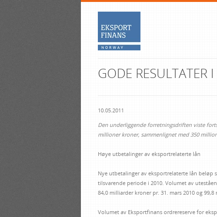
GODE RESULTATER I
10.05.2011
Den underliggende forretningsdriften viste fort
millioner kroner, sammenlignet med 350 millione
Høye utbetalinger av eksportrelaterte lån
Nye utbetalinger av eksportrelaterte lån beløp se
tilsvarende periode i 2010. Volumet av uteståen
84,0 milliarder kroner pr. 31. mars 2010 og 99,8 
Volumet av Eksportfinans ordrereserve for ekspo