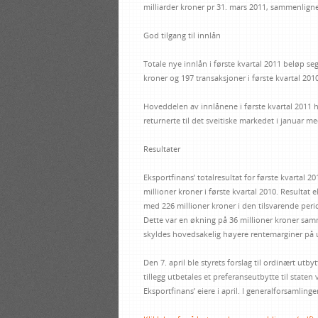
milliarder kroner pr 31. mars 2011, sammenligne
God tilgang til innlån
Totale nye innlån i første kvartal 2011 beløp se
kroner og 197 transaksjoner i første kvartal 2010
Hoveddelen av innlånene i første kvartal 2011 h
returnerte til det sveitiske markedet i januar m
Resultater
Eksportfinans’ totalresultat for første kvartal 2
millioner kroner i første kvartal 2010. Resultat 
med 226 millioner kroner i den tilsvarende perio
Dette var en økning på 36 millioner kroner sa
skyldes hovedsakelig høyere rentemarginer på ut
Den 7. april ble styrets forslag til ordinært utb
tillegg utbetales et preferanseutbytte til state
Eksportfinans’ eiere i april. I generalforsamlin