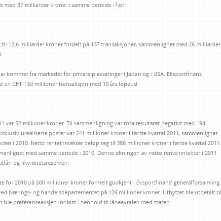
t med 37 milliarder kroner i samme periode i fjor.
g til 12,6 milliarder kroner fordelt på 137 transaksjoner, sammenlignet med 26 milliarder
.
ar kommet fra markedet for private plasseringer i Japan og i USA. Eksportfinans
ed en CHF 150 millioner transaksjon med 10 års løpetid.
011 var 52 millioner kroner. Til sammenligning var totalresultatet negativt med 194
eksklusiv urealiserte poster var 241 millioner kroner i første kvartal 2011, sammenlignet
den i 2010. Netto renteinntekter beløp seg til 386 millioner kroner i første kvartal 2011.
mmenlignet med samme periode i 2010. Denne økningen av netto renteinntekter i 2011
lån og likviditetsreserven.
ytte for 2010 på 500 millioner kroner formelt godkjent i Eksportfinans’ generalforsamling.
n ved Nærings- og handelsdepartementet på 126 millioner kroner. Utbyttet ble utbetalt ti
gen ble preferanseaksjen innløst i henhold til låneavtalen med staten.