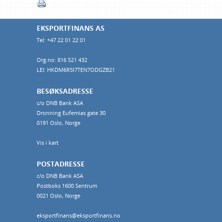
EKSPORTFINANS AS
Tel: +47 22 01 22 01
Org.no: 816 521 432
LEI: HKDM6R5I7TEN7ODGZB21
BESØKSADRESSE
c/o DNB Bank ASA
Dronning Eufemias gate 30
0191 Oslo, Norge
Vis i kart
POSTADRESSE
c/o DNB Bank ASA
Postboks 1600 Sentrum
0021 Oslo, Norge
eksportfinans@eksportfinans.no