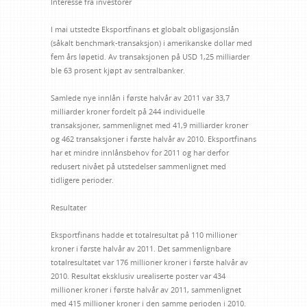
Interesse fra investorer
I mai utstedte Eksportfinans et globalt obligasjonslån
(såkalt benchmark-transaksjon) i amerikanske dollar med
fem års løpetid. Av transaksjonen på USD 1,25 milliarder
ble 63 prosent kjøpt av sentralbanker.
Samlede nye innlån i første halvår av 2011 var 33,7
milliarder kroner fordelt på 244 individuelle
transaksjoner, sammenlignet med 41,9 milliarder kroner
og 462 transaksjoner i første halvår av 2010. Eksportfinans
har et mindre innlånsbehov for 2011 og har derfor
redusert nivået på utstedelser sammenlignet med
tidligere perioder.
Resultater
Eksportfinans hadde et totalresultat på 110 millioner
kroner i første halvår av 2011. Det sammenlignbare
totalresultatet var 176 millioner kroner i første halvår av
2010. Resultat eksklusiv urealiserte poster var 434
millioner kroner i første halvår av 2011, sammenlignet
med 415 millioner kroner i den samme perioden i 2010.