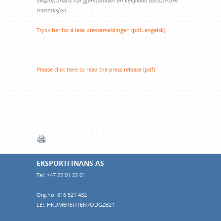
Eksportfinans har gjennomført en vellykket benchmark-
transaksjon.
Trykk her for å lese pressemeldingen (pdf, engelsk).
Please click here to read the press release (pdf)
EKSPORTFINANS AS
Tel: +47 22 01 22 01
Org.no: 816 521 432
LEI: HKDM6R5I7TEN7ODGZB21