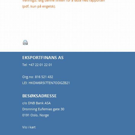
Vennligst følg denne linken for å laste ned rapporten
(pdf, kun på engelsk).
EKSPORTFINANS AS
Tel: +47 22 01 22 01
Org.no: 816 521 432
LEI: HKDM6R5I7TEN7ODGZB21
BESØKSADRESSE
c/o DNB Bank ASA
Dronning Eufemias gate 30
0191 Oslo, Norge
Vis i kart