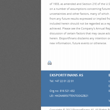
of 1933, as amended and Section 21E of the U.S
on a number of assumptions concerning future
uncertainties and other factors, many of which a
from any future results expressed or implied f
included herein should not be regarded as a repr
achieved. Please see the Company's Annual Repo
discussion of certain factors that may cause act
herein. Eksportfinans disclaims any intention o
new information, future events or otherwise.
EKSPORTFINANS AS
Tel: +47 22 01 22 01
c
D
Org.no: 816 521 432
0
LEI: HKDM6R5I7TEN7ODGZB21
V
Copyright © 2012 Eksportfinans AS. All Rights 