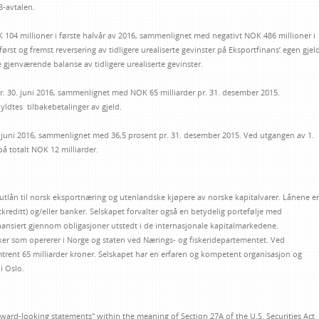
-avtalen.
K 104 millioner i første halvår av 2016, sammenlignet med negativt NOK 486 millioner i
først og fremst reversering av tidligere urealiserte gevinster på Eksportfinans’ egen gjel
 gjenværende balanse av tidligere urealiserte gevinster.
r. 30. juni 2016, sammenlignet med NOK 65 milliarder pr. 31. desember 2015.
ldtes tilbakebetalinger av gjeld.
. juni 2016, sammenlignet med 36,5 prosent pr. 31. desember 2015. Ved utgangen av 1.
på totalt NOK 12 milliarder.
 utlån til norsk eksportnæring og utenlandske kjøpere av norske kapitalvarer. Lånene er
tkreditt) og/eller banker. Selskapet forvalter også en betydelig portefølje med
nansiert gjennom obligasjoner utstedt i de internasjonale kapitalmarkedene.
nker som opererer i Norge og staten ved Nærings- og fiskeridepartementet. Ved
trent 65 milliarder kroner. Selskapet har en erfaren og kompetent organisasjon og
i Oslo.
ward-looking statements" within the meaning of Section 27A of the U.S. Securities Act