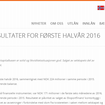
NYHETER
OM OSS
UTLÅN
INNLÅN
BÆ
SULTATER FOR FØRSTE HALVÅR 2016
, kapitalbasen er solid og likviditetssituasjonen god. Salget av selskapets del av
t.
ørste halvår 2016, sammenlignet med NOK 224 millioner i samme periode i 2015.
rende balanse.
 på finansielle instrumenter, var NOK 171 millioner i de første seks månedene av 2016,
nde periode i 2015. Resultatet er påvirket av salget av Eksportfinans’ kontorbygg i
ket av avsetninger i forbindelse med dom fra tvisteretten i saken mellom selskapet og