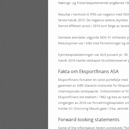
Nærings- og Fiskeridepartementet angående 108
Resultat i henhold til IFRS var negativt med NO
første halvår 2015. De negative tallene skyldtes 
Denne effekten avtok i 2016 som følge av lavere
Samlede eiendeler utgjorde NOK 41 milliarder p
Reduksjonen var i tråd med forventninger og sky
Kjernekapitaldekningen var 43,9 prosent pr. 30
halvår 2016 hadde selskapet likviditetsreserver 
Fakta om Eksportfinans ASA
Eksportfinans forvalter en solid portefølje med
garantert av GIEK (Garanti-instituttet for Ekspor
internasjonale verdipapirer. Virksomheten er fi
Eksportfinans ble etablert i 1962 og eies av ba
inngangen av 2016 var forvaltningskapitalen om
holder til i Dronning Mauds gate i Vika, sentralt 
Forward-looking statements
Some of the information herein constitutes "for