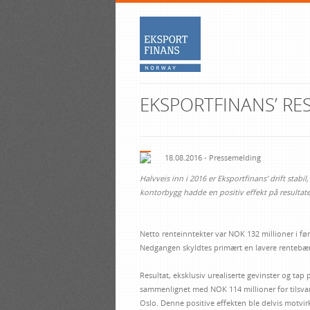
EKSPORTFINANS’ RE
18.08.2016 - Pressemelding
Halvveis inn i 2016 er Eksportfinans’ drift stabil
kontorbygg hadde en positiv effekt på resultate
Netto renteinntekter var NOK 132 millioner i f
Nedgangen skyldtes primært en lavere rentebæ
Resultat, eksklusiv urealiserte gevinster og tap
sammenlignet med NOK 114 millioner for tilsvare
Oslo. Denne positive effekten ble delvis motvir