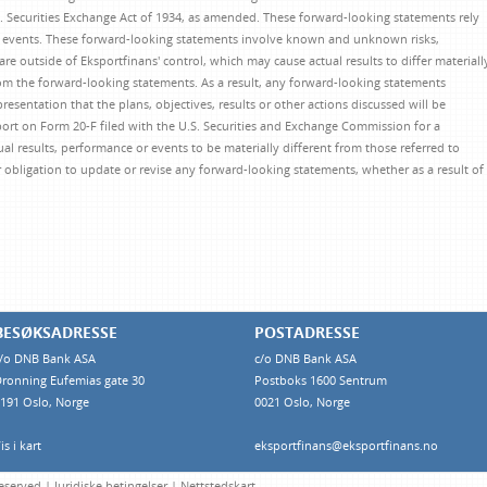
. Securities Exchange Act of 1934, as amended. These forward-looking statements rely
 events. These forward-looking statements involve known and unknown risks,
re outside of Eksportfinans' control, which may cause actual results to differ materiall
rom the forward-looking statements. As a result, any forward-looking statements
esentation that the plans, objectives, results or other actions discussed will be
rt on Form 20-F filed with the U.S. Securities and Exchange Commission for a
ual results, performance or events to be materially different from those referred to
r obligation to update or revise any forward-looking statements, whether as a result of
BESØKSADRESSE
POSTADRESSE
/o DNB Bank ASA
c/o DNB Bank ASA
ronning Eufemias gate 30
Postboks 1600 Sentrum
191 Oslo, Norge
0021 Oslo, Norge
is i kart
eksportfinans@eksportfinans.no
Reserved |
Juridiske betingelser
|
Nettstedskart