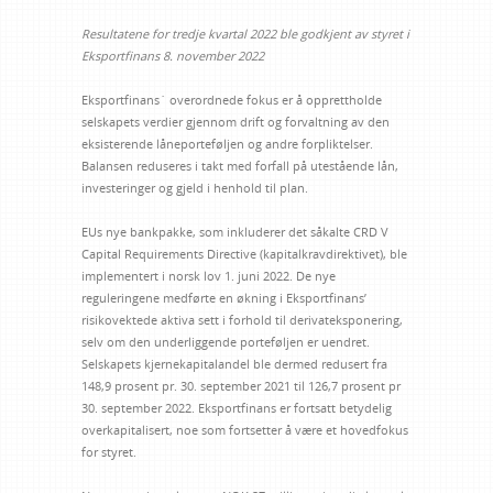
Resultatene for tredje kvartal 2022 ble godkjent av styret i
Eksportfinans 8. november 2022
Eksportfinans´ overordnede fokus er å opprettholde
selskapets verdier gjennom drift og forvaltning av den
eksisterende låneporteføljen og andre forpliktelser.
Balansen reduseres i takt med forfall på utestående lån,
investeringer og gjeld i henhold til plan.
EUs nye bankpakke, som inkluderer det såkalte CRD V
Capital Requirements Directive (kapitalkravdirektivet), ble
implementert i norsk lov 1. juni 2022. De nye
reguleringene medførte en økning i Eksportfinans’
risikovektede aktiva sett i forhold til derivateksponering,
selv om den underliggende porteføljen er uendret.
Selskapets kjernekapitalandel ble dermed redusert fra
148,9 prosent pr. 30. september 2021 til 126,7 prosent pr
30. september 2022. Eksportfinans er fortsatt betydelig
overkapitalisert, noe som fortsetter å være et hovedfokus
for styret.