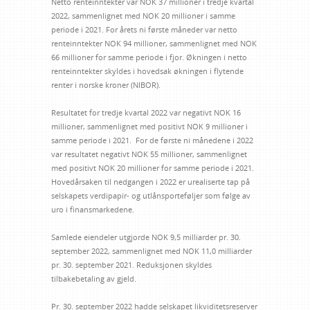
Netto renteinntekter var NOK 37 millioner i tredje kvartal
2022, sammenlignet med NOK 20 millioner i samme
periode i 2021. For årets ni første måneder var netto
renteinntekter NOK 94 millioner, sammenlignet med NOK
66 millioner for samme periode i fjor. Økningen i netto
renteinntekter skyldes i hovedsak økningen i flytende
renter i norske kroner (NIBOR).
Resultatet for tredje kvartal 2022 var negativt NOK 16
millioner, sammenlignet med positivt NOK 9 millioner i
samme periode i 2021. For de første ni månedene i 2022
var resultatet negativt NOK 55 millioner, sammenlignet
med positivt NOK 20 millioner for samme periode i 2021.
Hovedårsaken til nedgangen i 2022 er urealiserte tap på
selskapets verdipapir- og utlånsporteføljer som følge av
uro i finansmarkedene.
Samlede eiendeler utgjorde NOK 9,5 milliarder pr. 30.
september 2022, sammenlignet med NOK 11,0 milliarder
pr. 30. september 2021. Reduksjonen skyldes
tilbakebetaling av gjeld.
Pr. 30. september 2022 hadde selskapet likviditetsreserver