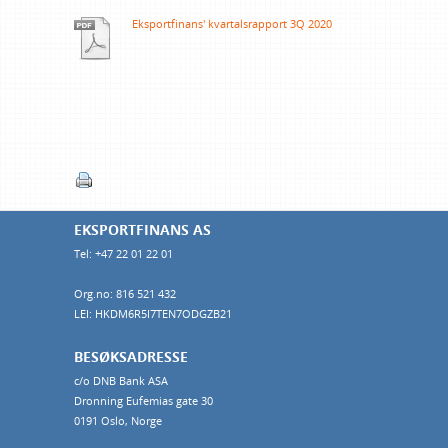
Eksportfinans' kvartalsrapport 3Q 2020
EKSPORTFINANS AS
Tel: +47 22 01 22 01
Org.no: 816 521 432
LEI: HKDM6R5I7TEN7ODGZB21
BESØKSADRESSE
c/o DNB Bank ASA
Dronning Eufemias gate 30
0191 Oslo, Norge