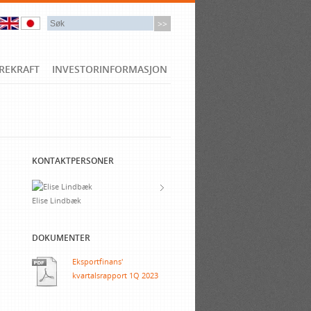
REKRAFT
INVESTORINFORMASJON
KONTAKTPERSONER
Elise Lindbæk
DOKUMENTER
n
Eksportfinans'
kvartalsrapport 1Q 2023