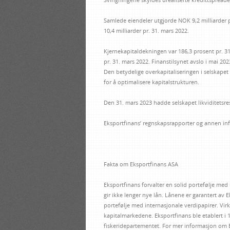
Samlede eiendeler utgjorde NOK 9,2 milliarder
10,4 milliarder pr. 31. mars 2022.
Kjernekapitaldekningen var 186,3 prosent pr. 
pr. 31. mars 2022. Finanstilsynet avslo i mai 2
Den betydelige overkapitaliseringen i selskapet 
for å optimalisere kapitalstrukturen.
Den 31. mars 2023 hadde selskapet likviditetsres
Eksportfinans’ regnskapsrapporter og annen inf
Fakta om Eksportfinans ASA
Eksportfinans forvalter en solid portefølje med
gir ikke lenger nye lån. Lånene er garantert av 
portefølje med internasjonale verdipapirer. Vir
kapitalmarkedene. Eksportfinans ble etablert i
fiskeridepartementet. For mer informasjon om 