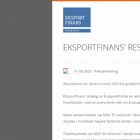
EKSPORTFINANS' RE
01.06.2023 - Pressemelding
Resultatene for første kvartal 2023 ble godkjent 
Eksportfinans’ strategi er å opprettholde en akt
forpliktelser, med et overordnet mål om å bevare
Netto renteinntekter var NOK 57 millioner i fø
skyldes i hovedsak høyere flytende renter i no
Totalresultatet var NOK 54 millioner i første kv
Svingningene skyldes urealiserte kredittspreade