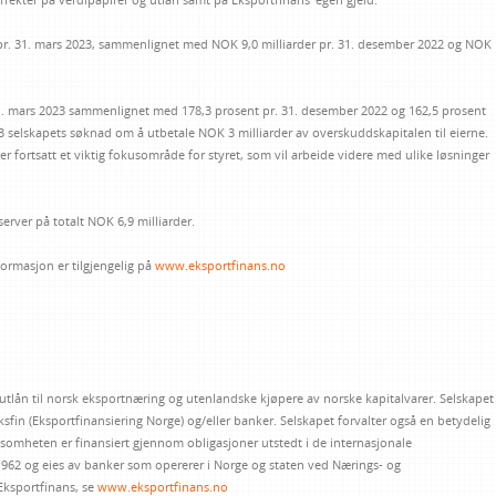
 pr. 31. mars 2023, sammenlignet med NOK 9,0 milliarder pr. 31. desember 2022 og NOK
31. mars 2023 sammenlignet med 178,3 prosent pr. 31. desember 2022 og 162,5 prosent
023 selskapets søknad om å utbetale NOK 3 milliarder av overskuddskapitalen til eierne.
er fortsatt et viktig fokusområde for styret, som vil arbeide videre med ulike løsninger
erver på totalt NOK 6,9 milliarder.
ormasjon er tilgjengelig på
www.eksportfinans.no
 utlån til norsk eksportnæring og utenlandske kjøpere av norske kapitalvarer. Selskapet
Eksfin (Eksportfinansiering Norge) og/eller banker. Selskapet forvalter også en betydelig
ksomheten er finansiert gjennom obligasjoner utstedt i de internasjonale
 1962 og eies av banker som opererer i Norge og staten ved Nærings- og
Eksportfinans, se
www.eksportfinans.no