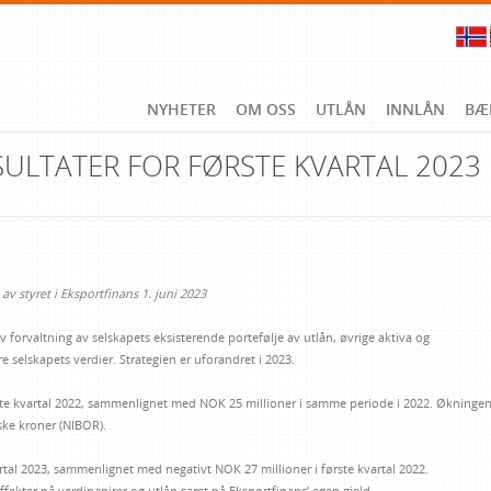
NYHETER
OM OSS
UTLÅN
INNLÅN
BÆ
SULTATER FOR FØRSTE KVARTAL 2023
av styret i Eksportfinans 1. juni 2023
iv forvaltning av selskapets eksisterende portefølje av utlån, øvrige aktiva og
 selskapets verdier. Strategien er uforandret i 2023.
rste kvartal 2022, sammenlignet med NOK 25 millioner i samme periode i 2022. Økninge
rske kroner (NIBOR).
artal 2023, sammenlignet med negativt NOK 27 millioner i første kvartal 2022.
ffekter på verdipapirer og utlån samt på Eksportfinans’ egen gjeld.