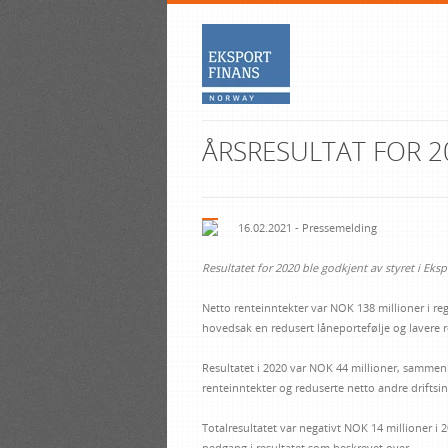
ÅRSRESULTAT FOR 2
16.02.2021 - Pressemelding
Resultatet for 2020 ble godkjent av styret i Eks
Netto renteinntekter var NOK 138 millioner i r
hovedsak en redusert låneportefølje og lavere r
Resultatet i 2020 var NOK 44 millioner, sammen
renteinntekter og reduserte netto andre driftsin
Totalresultatet var negativt NOK 14 millioner 
nedgang i resultatet som beskrevet over.