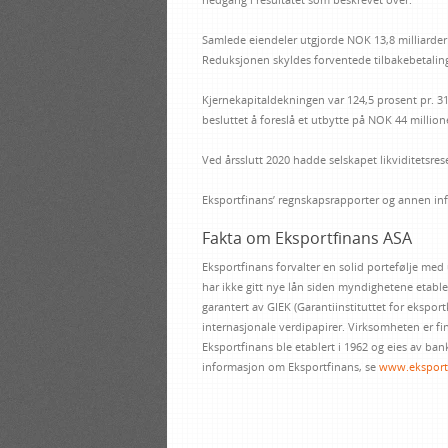
Samlede eiendeler utgjorde NOK 13,8 milliarder
Reduksjonen skyldes forventede tilbakebetaling
Kjernekapitaldekningen var 124,5 prosent pr. 3
besluttet å foreslå et utbytte på NOK 44 million
Ved årsslutt 2020 hadde selskapet likviditetsrese
Eksportfinans’ regnskapsrapporter og annen inf
Fakta om Eksportfinans ASA
Eksportfinans forvalter en solid portefølje med
har ikke gitt nye lån siden myndighetene etabler
garantert av GIEK (Garantiinstituttet for ekspor
internasjonale verdipapirer. Virksomheten er fi
Eksportfinans ble etablert i 1962 og eies av ba
informasjon om Eksportfinans, se
www.eksport