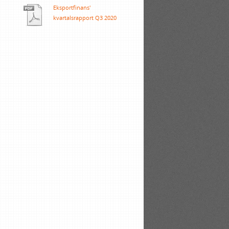
Eksportfinans'
kvartalsrapport Q3 2020