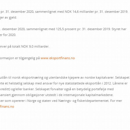
 pr. 31. desember 2020, sammenlignet med NOK 14,6 milliarder pr. 31. desember 2019.
er av gjeld.
1. desember 2020, sammenlignet med 125,5 prosent pr. 31. desember 2019. Styret har
er for 2020.
rver på totalt NOK 9,0 milliarder.
ormasjon er tilgjengelig på
www.eksportfinans.no
 utlån til norsk eksportnæring og utenlandske kjøpere av norske kapitalvarer. Selskapet
te et helstatlig selskap med ansvar for nye statsstøttede eksportlån i 2012. Lånene er
tkreditt) og/eller banker. Selskapet forvalter også en betydelig portefølje med
nansiert gjennom obligasjoner utstedt i de internasjonale kapitalmarkedene.
nker som opererer i Norge og staten ved Nærings- og fiskeridepartementet. For mer
finans.no