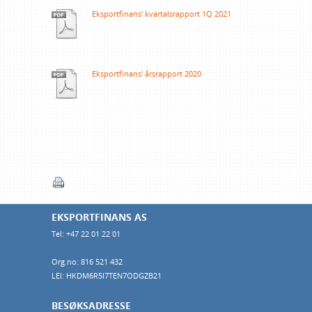
Eksportfinans' kvartalsrapport 1Q 2021
Eksportfinans' årsrapport 2020
EKSPORTFINANS AS
Tel: +47 22 01 22 01
Org.no: 816 521 432
LEI: HKDM6R5I7TEN7ODGZB21
BESØKSADRESSE