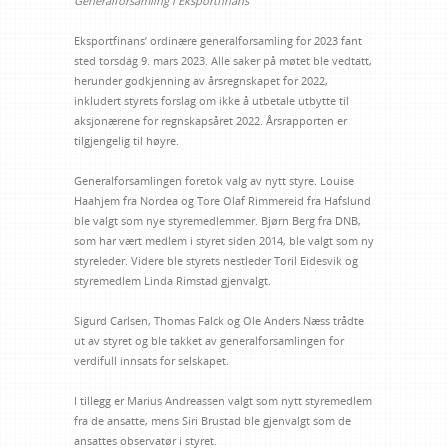
Generalforsamling i Eksportfinans
Eksportfinans’ ordinære generalforsamling for 2023 fant
sted torsdag 9. mars 2023. Alle saker på møtet ble vedtatt,
herunder godkjenning av årsregnskapet for 2022,
inkludert styrets forslag om ikke å utbetale utbytte til
aksjonærene for regnskapsåret 2022. Årsrapporten er
tilgjengelig til høyre.
Generalforsamlingen foretok valg av nytt styre. Louise
Haahjem fra Nordea og Tore Olaf Rimmereid fra Hafslund
ble valgt som nye styremedlemmer. Bjørn Berg fra DNB,
som har vært medlem i styret siden 2014, ble valgt som ny
styreleder. Videre ble styrets nestleder Toril Eidesvik og
styremedlem Linda Rimstad gjenvalgt.
Sigurd Carlsen, Thomas Falck og Ole Anders Næss trådte
ut av styret og ble takket av generalforsamlingen for
verdifull innsats for selskapet.
I tillegg er Marius Andreassen valgt som nytt styremedlem
fra de ansatte, mens Siri Brustad ble gjenvalgt som de
ansattes observatør i styret.