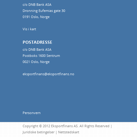
c/o DNB Bank ASA
Dronning Eufemias gate 30
0191 Oslo, Norge
Vis i kart
POSTADRESSE
c/o DNB Bank ASA
Postboks 1600 Sentrum
0021 Oslo, Norge
eksportfinans@eksportfinans.no
Personvern
Copyright © 2012 Eksportfinans AS. All Rights Reserved |
Juridiske betingelser
|
Nettstedskart